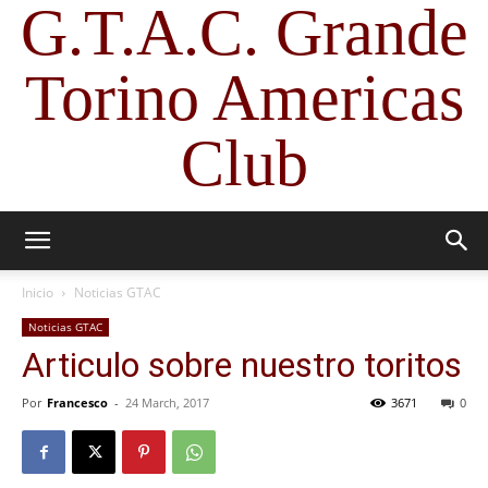
G.T.A.C. Grande
Torino Americas
Club
Inicio
Noticias GTAC
Noticias GTAC
Articulo sobre nuestro toritos
Por
Francesco
-
24 March, 2017
3671
0