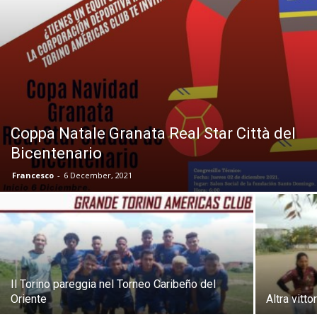
Coppa Natale Granata Real Star Città del
Bicentenario
Francesco
-
6 December, 2021
Il Torino pareggia nel Torneo Caribeño del
Oriente
Altra vitt