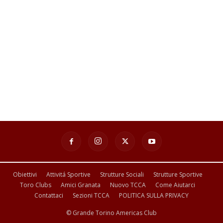
Obiettivi
Attivitá Sportive
Strutture Sociali
Strutture Sportive
Toro Clubs
Amici Granata
Nuovo TCCA
Come Aiutarci
Contattaci
Sezioni TCCA
POLITICA SULLA PRIVACY
© Grande Torino Americas Club