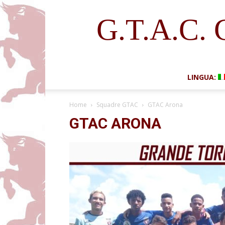
G.T.A.C. 
LINGUA:
Home
Squadre GTAC
GTAC Arona
GTAC ARONA