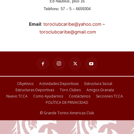
Ed Nautilus, piso 16
Teléfono: 57 – 5 – 6659304
Email
:
toroclubcaribe@yahoo.com
–
toroclubcaribe@gmail.com
Objetivos
Actividades Deportivas
Estructura Social
Estructuras Deportivas
Toro Clubes
Amigos Granata
Nuevo TCCA
Como Ayudarnos
Contáctenos
Secciones TCCA
POLÍTICA DE PRIVACIDAD
© Grande Torino Americas Club