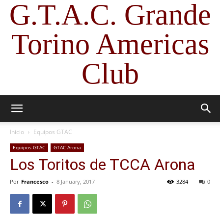
G.T.A.C. Grande
Torino Americas
Club
Inicio
Equipos GTAC
Equipos GTAC
GTAC Arona
Los Toritos de TCCA Arona
Por
Francesco
-
8 January, 2017
3284
0