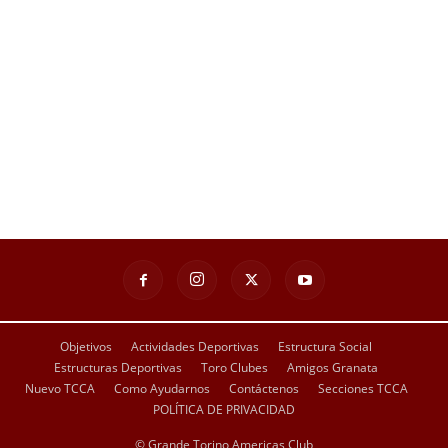
Objetivos
Actividades Deportivas
Estructura Social
Estructuras Deportivas
Toro Clubes
Amigos Granata
Nuevo TCCA
Como Ayudarnos
Contáctenos
Secciones TCCA
POLÍTICA DE PRIVACIDAD
© Grande Torino Americas Club