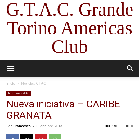
G.T.A.C. Grande
Torino Americas
Club
Inicio
Noticias GTAC
Noticias GTAC
Nueva iniciativa – CARIBE
GRANATA
Por
Francesco
-
1 February, 2018
3301
0