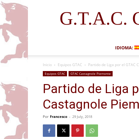
G.T.A.C. 
IDIOMA:
Inicio
Equipos GTAC
Partido de Liga por el GTAC 
Equipos GTAC
GTAC Castagnole Piemonte
Partido de Liga 
Castagnole Pie
Por
Francesco
-
29 July, 2018