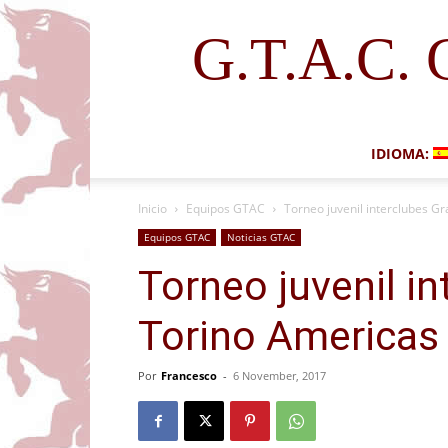
G.T.A.C. 
IDIOMA:
Inicio
Equipos GTAC
Torneo juvenil interclubes G
Equipos GTAC
Noticias GTAC
Torneo juvenil i
Torino Americas
Por
Francesco
-
6 November, 2017