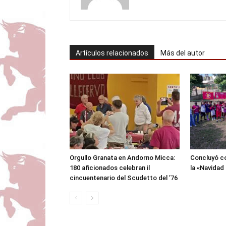
Artículos relacionados
Más del autor
Orgullo Granata en Andorno Micca:
Concluyó co
180 aficionados celebran il
la «Navidad
cincuentenario del Scudetto del ’76