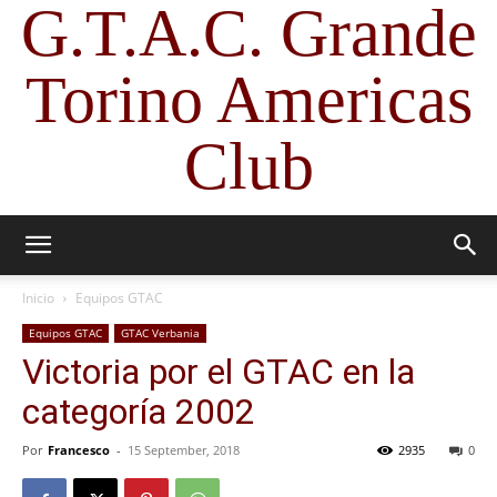
G.T.A.C. Grande
Torino Americas
Club
Inicio
Equipos GTAC
Equipos GTAC
GTAC Verbania
Victoria por el GTAC en la
categoría 2002
Por
Francesco
-
15 September, 2018
2935
0