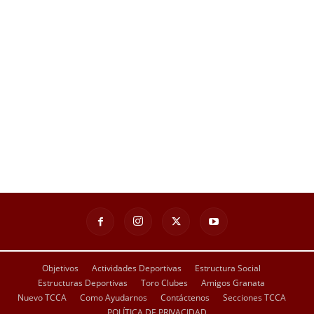
Objetivos
Actividades Deportivas
Estructura Social
Estructuras Deportivas
Toro Clubes
Amigos Granata
Nuevo TCCA
Como Ayudarnos
Contáctenos
Secciones TCCA
POLÍTICA DE PRIVACIDAD