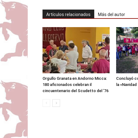
Artículos relacionados
Más del autor
Orgullo Granata en Andorno Micca:
Concluyó co
180 aficionados celebran il
la «Navidad
cincuentenario del Scudetto del ’76