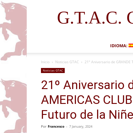
G.T.A.C. 
IDIOMA:
Inicio
Noticias GTAC
21º Aniversario de GRANDE 
Noticias GTAC
21º Aniversario
AMERICAS CLUB:
Futuro de la Niñ
Por
Francesco
-
7 January, 2024