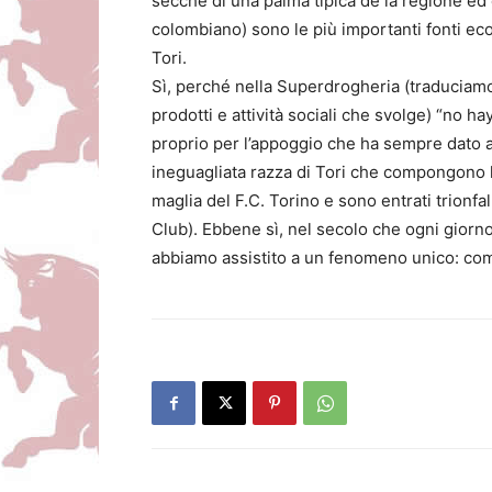
secche di una palma tipica de la regione ed 
colombiano) sono le più importanti fonti ec
Tori.
Sì, perché nella Superdrogheria (traduciamo
prodotti e attività sociali che svolge) “no h
proprio per l’appoggio che ha sempre dato al
ineguagliata razza di Tori che compongono 
maglia del F.C. Torino e sono entrati trion
Club). Ebbene sì, nel secolo che ogni giorno
abbiamo assistito a un fenomeno unico: co