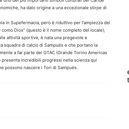
è uno dei più importanti simboli culturali del Caribe
onomiche, ha dato origine a una eccezionale stirpe di
la in Supefermacia, però è riduttivo per l’ampiezza dei
ay como Dios” (questo è il nome completo del locale),
le attività sportive, è nata una pregevole e
la squadra di calcio di Sampués e che portano la
falmente a far parte del GTAC (Grande Torino Americas
 presenta incredibili progressi nella scienza qui
me possono nascere i Tori di Sampués.