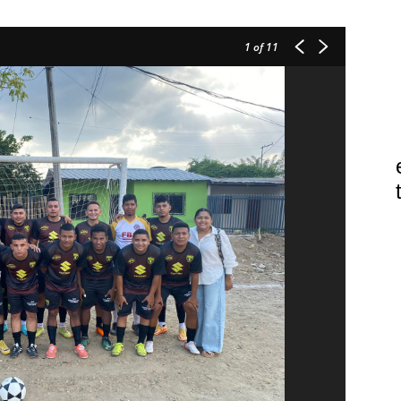
1
of 11