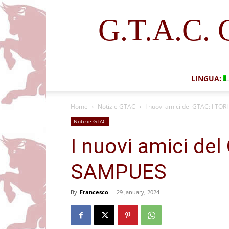
G.T.A.C. 
LINGUA:
Home
Notizie GTAC
I nuovi amici del GTAC: I TO
Notizie GTAC
I nuovi amici del
SAMPUES
By
Francesco
-
29 January, 2024