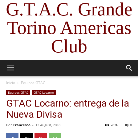
G.T.A.C. Grande
Torino Americas
Club
Inicio
Equipos GTAC
Equipos GTAC
GTAC Locarno
GTAC Locarno: entrega de la
Nueva Divisa
Por
Francesco
-
12 August, 2018
2826
0