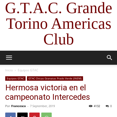
G.T.A.C. Grande
Torino Americas
Club
Inicio
Equipos GTAC
Equipos GTAC
GTAC Chicas Granatas Prado Verde (INEM)
Hermosa victoria en el
campeonato Intercedes
Por
Francesco
-
7 September, 2019
4132
0