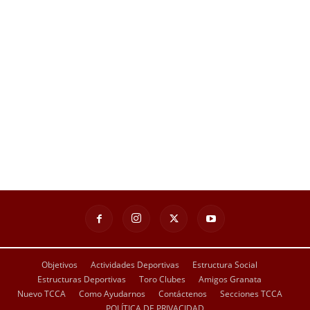
Objetivos
Actividades Deportivas
Estructura Social
Estructuras Deportivas
Toro Clubes
Amigos Granata
Nuevo TCCA
Como Ayudarnos
Contáctenos
Secciones TCCA
POLÍTICA DE PRIVACIDAD