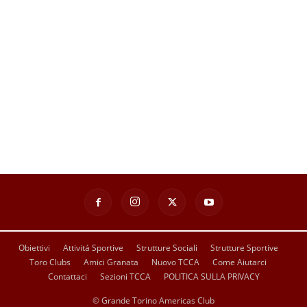
Obiettivi
Attivitá Sportive
Strutture Sociali
Strutture Sportive
Toro Clubs
Amici Granata
Nuovo TCCA
Come Aiutarci
Contattaci
Sezioni TCCA
POLITICA SULLA PRIVACY
© Grande Torino Americas Club