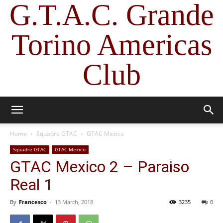
G.T.A.C. Grande
Torino Americas
Club
Home
Squadre GTAC
GTAC Mexico
Squadre GTAC
GTAC Mexico
GTAC Mexico 2 – Paraiso
Real 1
By
Francesco
-
13 March, 2018
3235
0