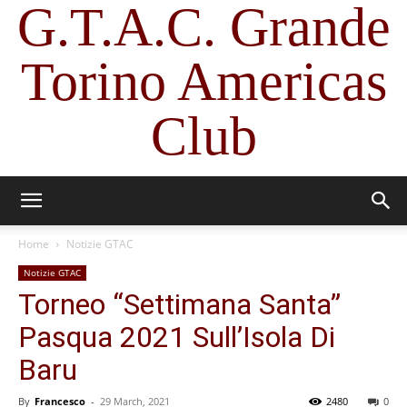
G.T.A.C. Grande
Torino Americas
Club
Home
Notizie GTAC
Notizie GTAC
Torneo “Settimana Santa”
Pasqua 2021 Sull’Isola Di
Baru
By
Francesco
-
29 March, 2021
2480
0