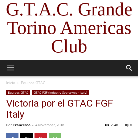
G.T.A.C. Grande
Torino Americas
Club
Inicio
Equipos GTAC
Equipos GTAC
GTAC FGF (Industry Sportswear Italy)
Victoria por el GTAC FGF
Italy
Por
Francesco
-
4 November, 2018
2940
0