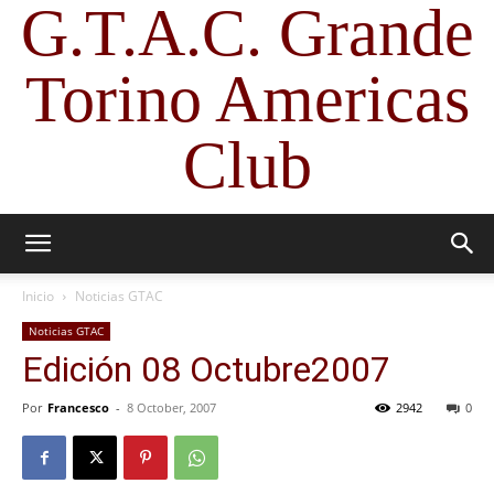
G.T.A.C. Grande
Torino Americas
Club
Inicio
Noticias GTAC
Noticias GTAC
Edición 08 Octubre2007
Por
Francesco
-
8 October, 2007
2942
0